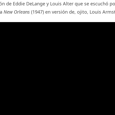
ión de Eddie DeLange y Louis Alter que se escuchó p
la
New Orleans
(1947) en versión de, ojito, Louis Armst