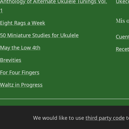
Anthology of Alternate Ukulele Tunings Vol.
Ukeco
1
Mis o
Eight Rags a Week
50 Miniature Studies for Ukulele
Cuent
May the Low 4th
Recet
Brevities
For Four Fingers
Waltz in Progress
© 2026
Choan Gálvez
. Contacto:
hola@choan.es
.
We would like to use
third party code
t