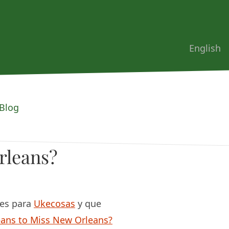
English
Blog
rleans?
les para
Ukecosas
y que
ans to Miss New Orleans?