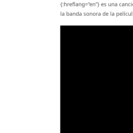
{:hreflang=“en”} es una canc
la banda sonora de la pelícu