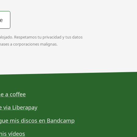
e
alojado. Respetamos tu privacidad y tus datos
amases a corporaciones malignas.
e a coffee
e via Liberapay
gue mis discos en Bandcamp
mis vídeos