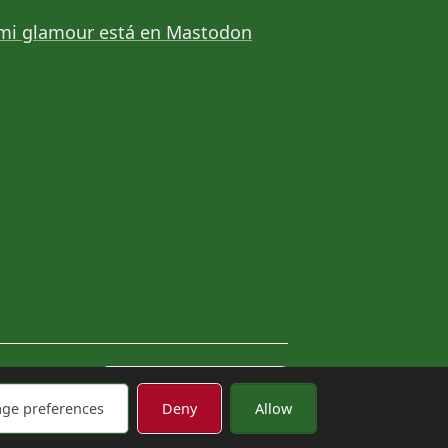
mi glamour está en Mastodon
Administrar cookies
ge preferences
Deny
Allow