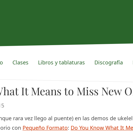
io
Clases
Libros y tablaturas
Discografía
hat It Means to Miss New O
15
que rara vez llego al puente) en las demos de ukele
torio con
Pequeño Formato
:
Do You Know What It Me