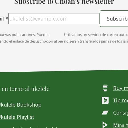
Subscribe to Choan’s newsletter
il
*
Subscrib
 nuevas publicaciones. Puedes
Utilizamos un servicio de correo auto
do el enlace de desuscripción al pie
no serán transferidos jamás de los j
en torno al ukelele
Buy m
Tip m
Ukulele Bookshop
Consi
kulele Playlist
Mira 