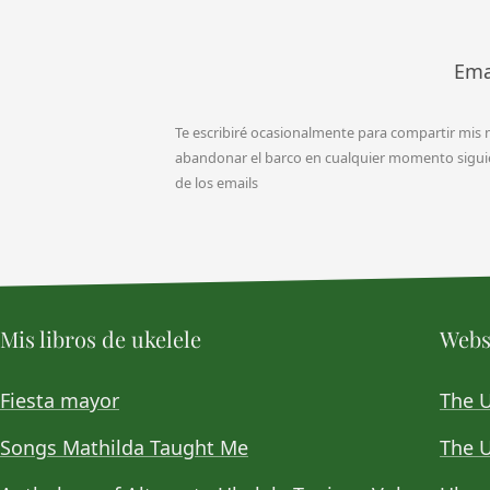
Ema
Te escribiré ocasionalmente para compartir mis
abandonar el barco en cualquier momento siguien
de los emails
Mis libros de ukelele
Webs 
Fiesta mayor
The 
Songs Mathilda Taught Me
The U